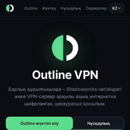
Outline
Жүктеу
Нұсқаулық
Серверлер
KZ
Outline VPN
Барлық құрылғыңызда – Shadowsocks негізіндегі
жеке VPN-сервер арқылы ашық интернетке
шифрланған, цензурасыз қосылым.
Outline жүктеп алу
Нұсқаулық