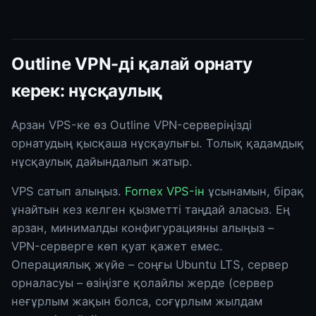
Outline VPN-ді қалай орнату
керек: нұсқаулық
Арзан VPS-ке өз Outline VPN-серверіңізді
орнатудың қысқаша нұсқаулығы. Толық қадамдық
нұсқаулық дайындалып жатыр.
VPS сатып алыңыз.
Fornex VPS-ін
ұсынамын, бірақ
ұнайтын кез келген қызметті таңдай аласыз. Ең
арзан, минималды конфигурацияны алыңыз –
VPN-серверге көп қуат қажет емес.
Операциялық жүйе – соңғы Ubuntu LTS, сервер
орналасуы – өзіңізге қолайлы жерде (сервер
неғұрлым жақын болса, соғұрлым жылдам