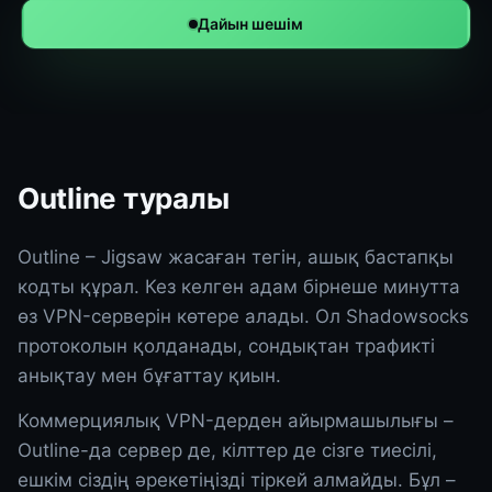
Дайын шешім
Outline туралы
Outline – Jigsaw жасаған тегін, ашық бастапқы
кодты құрал. Кез келген адам бірнеше минутта
өз VPN-серверін көтере алады. Ол Shadowsocks
протоколын қолданады, сондықтан трафикті
анықтау мен бұғаттау қиын.
Коммерциялық VPN-дерден айырмашылығы –
Outline-да сервер де, кілттер де сізге тиесілі,
ешкім сіздің әрекетіңізді тіркей алмайды. Бұл –