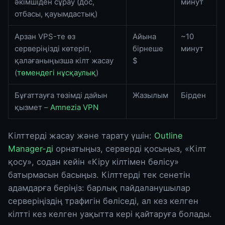
әкімшіден сұрау (дос,
минут
отбасы, қауымдастық)
Арзан VPS-те өз
Айына
~10
серверіңізді көтеріп,
бірнеше
минут
қалағаныңызша кілт жасау
$
(
төмендегі нұсқаулық
)
Бұғаттауға төзімді дайын
Жазылым
Бірден
қызмет –
Amnezia VPN
Кілттерді жасау және тарату үшін:
Outline
Manager-ді
орнатыңыз, серверді қосыңыз, «Кілт
қосу», содан кейін «Кіру кілтімен бөлісу»
батырмасын басыңыз. Кілттерді тек сенетін
адамдарға беріңіз: барлық пайдаланушылар
серверіңіздің трафигін бөліседі, ал кез келген
кілтті кез келген уақытта кері қайтаруға болады.