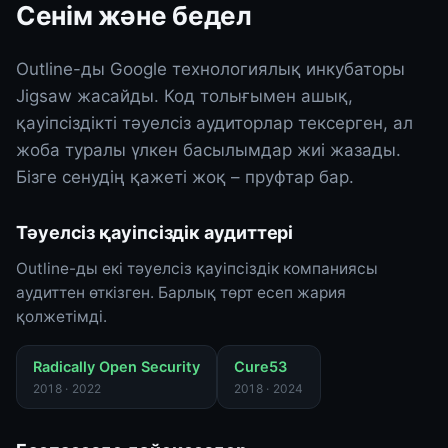
Сенім және бедел
Outline-ды Google технологиялық инкубаторы
Jigsaw жасайды. Код толығымен ашық,
қауіпсіздікті тәуелсіз аудиторлар тексерген, ал
жоба туралы үлкен басылымдар жиі жазады.
Бізге сенудің қажеті жоқ – пруфтар бар.
Тәуелсіз қауіпсіздік аудиттері
Outline-ды екі тәуелсіз қауіпсіздік компаниясы
аудиттен өткізген. Барлық төрт есеп жария
қолжетімді.
Radically Open Security
Cure53
2018 · 2022
2018 · 2024