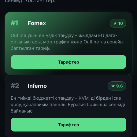
сенімді хостингтер.
#1
Fornex
★ 10
Outline үшін ең үздік таңдау – жылдам EU дата-
орталықтары, мол трафик және Outline-ға арнайы
баптылған тариф.
Тарифтер
#2
Inferno
★ 9.6
Ең тиімді бюджеттік таңдау – KVM-ді бірден іске
қосу, қарапайым панель, Еуразия бойынша сенімді
байланыс.
Тарифтер