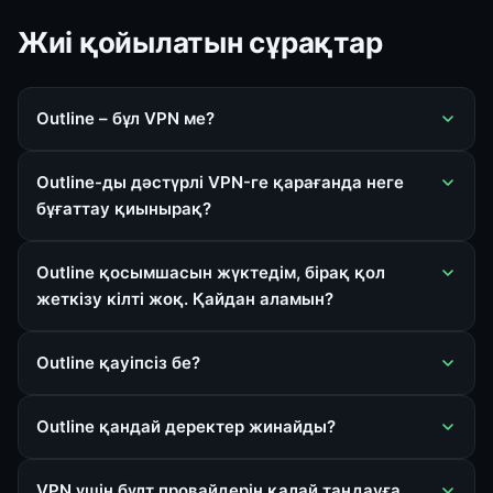
Жиі қойылатын сұрақтар
Outline – бұл VPN ме?
Outline-ды дәстүрлі VPN-ге қарағанда неге
бұғаттау қиынырақ?
Outline қосымшасын жүктедім, бірақ қол
жеткізу кілті жоқ. Қайдан аламын?
Outline қауіпсіз бе?
Outline қандай деректер жинайды?
VPN үшін бұлт провайдерін қалай таңдауға