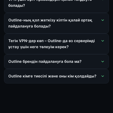
болады?
Outline-ның қол жеткізу кілтін қалай ортақ
пайдалануға болады?
Тегін VPN-дер көп – Outline-да өз серверімді
ұстау үшін неге төлеуім керек?
Outline брендін пайдалануға бола ма?
Outline кімге тиесілі және оны кім қолдайды?