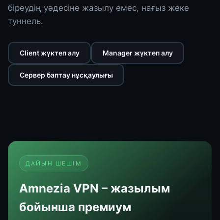
біреудің уәдесіне жазылу емес, нағыз жеке
туннель.
Client жүктеп алу
Manager жүктеп алу
Сервер баптау нұсқаулығы
ДАЙЫН ШЕШІМ
Amnezia VPN – жазылым
бойынша премиум