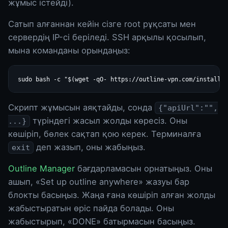
жұмыс істейді).
Сатып алғаннан кейін сізге root рұқсаты мен
сервердің IP-сі беріледі. SSH арқылы қосылып,
мына команданы орындаңыз:
Скрипт жұмысын аяқтайды, сонда
{"apiUrl":"",
түріндегі жасыл жолды көресіз. Оны
...}
көшіріп, бөлек сақтап қою керек. Терминалға
деп жазып, оны жабыңыз.
exit
Outline Manager
бағдарламасын орнатыңыз. Оны
ашып, «Set up outline anywhere» жазуы бар
блокты басыңыз. Жаңа ғана көшіріп алған жолды
жабыстыратын өріс пайда болады. Оны
жабыстырып, «DONE» батырмасын басыңыз.