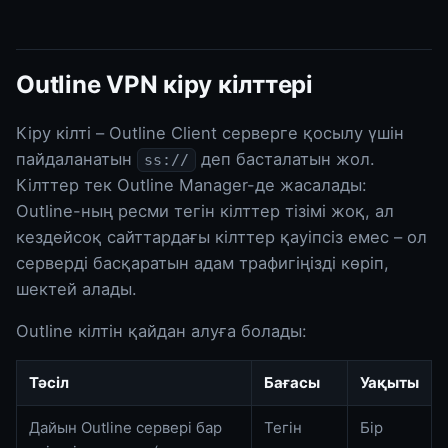
Outline VPN кіру кілттері
Кіру кілті – Outline Client серверге қосылу үшін
пайдаланатын
деп басталатын жол.
ss://
Кілттер тек Outline Manager-де жасалады:
Outline-ның ресми тегін кілттер тізімі жоқ, ал
кездейсоқ сайттардағы кілттер қауіпсіз емес – ол
серверді басқаратын адам трафигіңізді көріп,
шектей алады.
Outline кілтін қайдан алуға болады:
Тәсіл
Бағасы
Уақыты
Дайын Outline сервері бар
Тегін
Бір