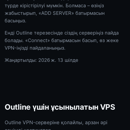
түрде кірістірілуі мүмкін. Болмаса – өзіңіз
жабыстырып, «ADD SERVER» батырмасын
басыңыз.
Енді Outline терезесінде сіздің серверіңіз пайда
болады. «Connect» батырмасын басып, өз жеке
VPN-іңізді пайдаланыңыз.
Жаңартылды:
2026 ж. 13 шілде
Outline үшін ұсынылатын VPS
Outline VPN-серверіне қолайлы, арзан әрі