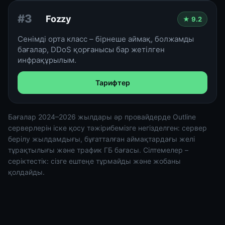
#3
Fozzy
★ 9.2
Сенімді орта класс – бірнеше аймақ, болжамды
бағалар, DDoS қорғанысы бар жетілген
инфрақұрылым.
Тарифтер
Бағалар 2024–2026 жылдары әр провайдерде Outline
серверлерін іске қосу тәжірибемізге негізделген: сервер
берілу жылдамдығы, бұғатталған аймақтардағы желі
тұрақтылығы және трафик ГБ бағасы. Сілтемелер –
серіктестік: сізге ештеңе тұрмайды және жобаны
қолдайды.