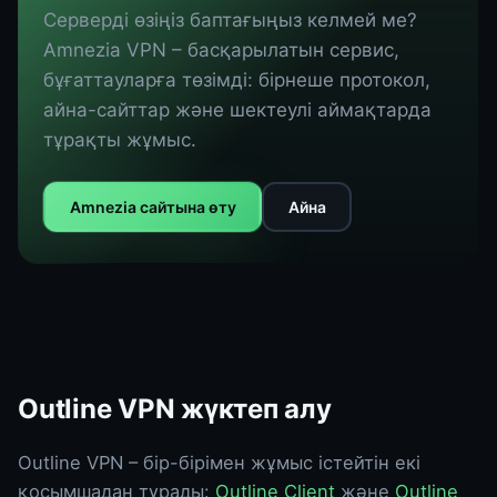
Серверді өзіңіз баптағыңыз келмей ме?
Amnezia VPN – басқарылатын сервис,
бұғаттауларға төзімді: бірнеше протокол,
айна-сайттар және шектеулі аймақтарда
тұрақты жұмыс.
Amnezia сайтына өту
Айна
Outline VPN жүктеп алу
Outline VPN – бір-бірімен жұмыс істейтін екі
қосымшадан тұрады:
Outline Client
және
Outline