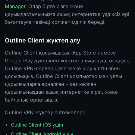
Manager
. Олар бірге сізге және
қауымдастығыңызға ашық интернетке үздіксіз әрі
бұғаттауға төзімді қолжетімділік береді.
Outline Client жүктеп алу
Outline Client қосымшасын App Store немесе
Google Play дүкенінен жүктеп алыңыз да, өзіңіздің
Outline VPN-серверіңізге жеке кіру кілтіңізбен
қосылыңыз. Outline Client компьютер мен ұялы
құрылғыларға арналған – кез келген
құрылғыңыздан ашық интернетке кіріп, жеке
байланыс орнатыңыз.
Outline VPN жүктеу сілтемелері:
Outline Client iOS үшін
Outline Client Android үшін