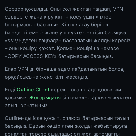
Сервер қосылды. Оны сол жақтан таңдап, VPN-
серверге жаңа кіру кілтін қосу үшін «плюс»
батырмасын басыңыз. Кілтке атау беріңіз
(міндетті емес) және үш нүкте белгісін басыңыз.
«ss://» деген таңбадан басталатын жолды көресіз
– оны көшіру қажет. Қолмен көшіріңіз немесе
«COPY ACCESS KEY» батырмасын басыңыз.
Егер VPN-ді бірнеше адам пайдаланатын болса,
әрқайсысына жеке кілт жасаңыз.
Енді
Outline Client
керек – оған жаңа қосылым
қосамыз.
Жоғарыдағы
сілтемелер арқылы жүктеп
алып, орнатыңыз.
Outline-ды іске қосып, «плюс» батырмасын тауып
басыңыз. Бұрын көшірілген жолды жабыстыруға
арналған терезе ашылады; ол жол автоматты